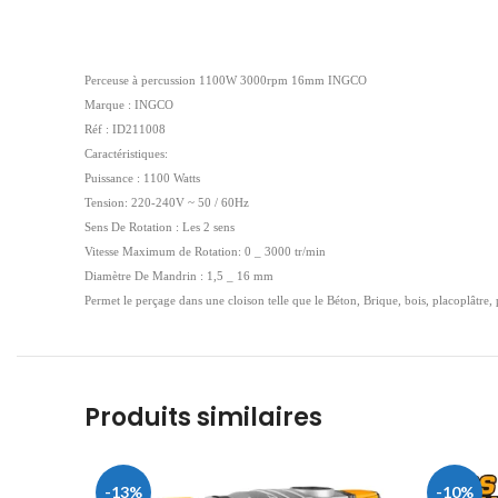
Perceuse à percussion 1100W 3000rpm 16mm INGCO
Marque : INGCO
Réf : ID211008
Caractéristiques:
Puissance : 1100 Watts
Tension: 220-240V ~ 50 / 60Hz
Sens De Rotation : Les 2 sens
Vitesse Maximum de Rotation: 0 _ 3000 tr/min
Diamètre De Mandrin : 1,5 _ 16 mm
Permet le perçage dans une cloison telle que le Béton, Brique, bois, placoplâtre, p
Produits similaires
-13%
-10%