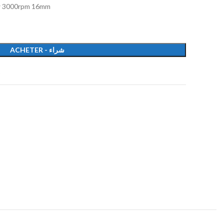
0w 3000rpm 16mm
ACHETER - شراء
t