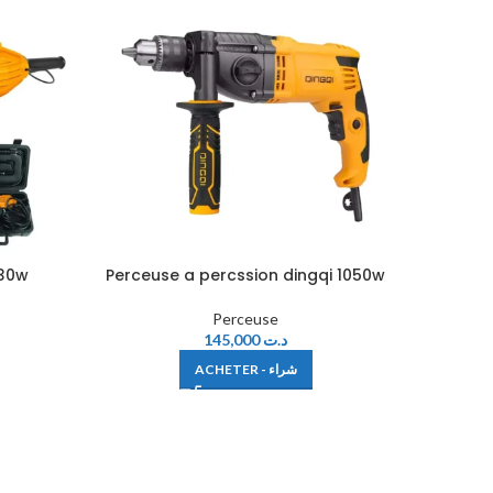
130w
Perceuse a percssion dingqi 1050w
Perceu
Perceuse
145,000
د.ت
ACHETER - شراء