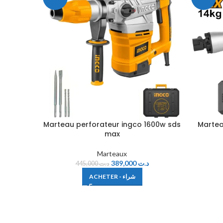
Marteau perforateur ingco 1600w sds
Martea
max
Marteaux
389,000
د.ت
445,000
د.ت
ACHETER - شراء