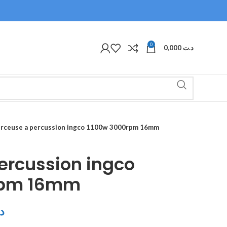
0
0,000
د.ت
rceuse a percussion ingco 1100w 3000rpm 16mm
ercussion ingco
rpm 16mm
د