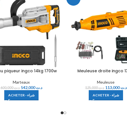
u piqueur ingco 14kg 1700w
Meuleuse droite ingco 
Marteaux
Meuleuse
542,000
د.ت
113,000
د.ت
600,000
د.ت
125,000
د.ت
ACHETER - شراء
ACHETER - شراء