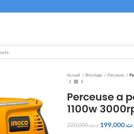
Accueil
Bricolage
Perceuse
Pe
Perceuse a p
1100w 3000
199,000
.ت
220,000
د.ت