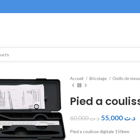
Accueil
Bricolage
Outils de mes
Pied a couli
55,000
د.ت
60,000
د.ت
Pied a coulisse digitale 150mm