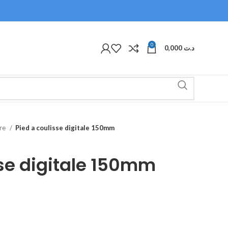
0
0,000
د.ت
ure
Pied a coulisse digitale 150mm
sse digitale 150mm