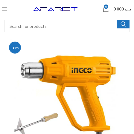
0
0,000
د.ت
-14%