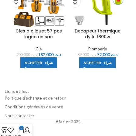
Cles a cliquet 57 pcs
Decapeur thermique
ingco en sac
dyllu 1800w
Clé
Plomberie
182,000
د.ت
72,000
د.ت
200,000
د.ت
89,000
د.ت
ACHETER - شراء
ACHETER - شراء
Liens utiles :
Politique d'échange et de retour
Conditions générales de vente
Nous contacter
Afariet
2024
0