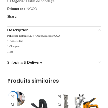
Catégorie :
Outils de bricolage
Étiquette :
INGCO
Share:
Description
Polisseuse lustreuse 20V 4Ah brushless INGCO
1 Batterie 4Ah
1 Chargeur
1 Sac
Shipping & Delivery
Produits similaires
-37%
-1