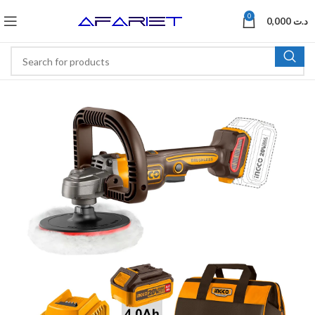
0
0,000
د.ت