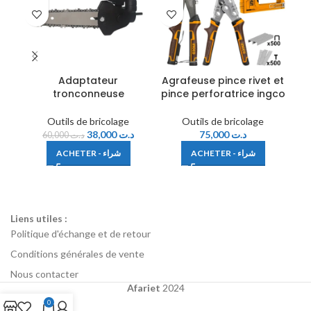
Adaptateur
Agrafeuse pince rivet et
Cle
tronconneuse
pince perforatrice ingco
Outils de bricolage
Outils de bricolage
38,000
د.ت
75,000
د.ت
60,000
د.ت
ACHETER - شراء
ACHETER - شراء
Liens utiles :
Politique d'échange et de retour
Conditions générales de vente
Nous contacter
Afariet
2024
0