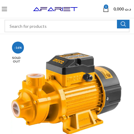
0
0,000
د.ت
-16%
SOLD
OUT