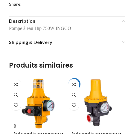
Share:
Description
Pompe à eau 1hp 750W INGCO
Shipping & Delivery
Produits similaires
-18%
Automatique pompe a
Automatique pompe a
Po