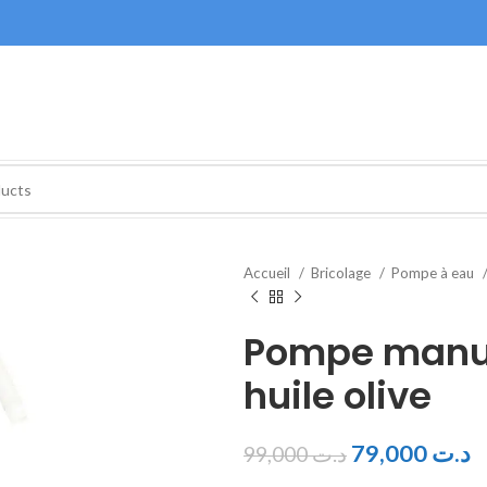
Accueil
Bricolage
Pompe à eau
Pompe manue
huile olive
79,000
د.ت
99,000
د.ت