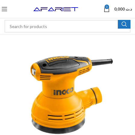
0
0,000
د.ت