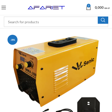
0
0,000
د.ت
-8%