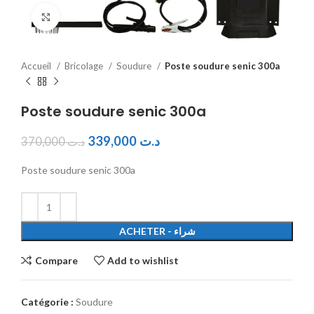
Click to enlarge
Accueil
Bricolage
Soudure
Poste soudure senic 300a
Poste soudure senic 300a
339,000
د.ت
370,000
د.ت
Poste soudure senic 300a
ACHETER - شراء
Compare
Add to wishlist
Catégorie :
Soudure