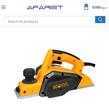
0
0,000
د.ت