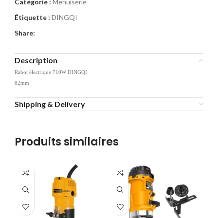
Catégorie :
Menuiserie
Étiquette :
DINGQI
Share:
Description
Rabot électrique 710W DINGQI
82mm
Shipping & Delivery
Produits similaires
-1