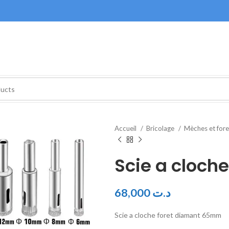
Accueil
Bricolage
Mèches et for
Scie a cloch
68,000
د.ت
Scie a cloche foret diamant 65mm