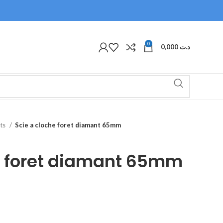
0
0,000
د.ت
ets
Scie a cloche foret diamant 65mm
e foret diamant 65mm