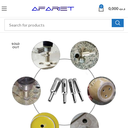
0
0,000
د.ت
SOLD
OUT