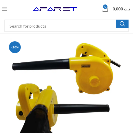
0
0,000
د.ت
-20%