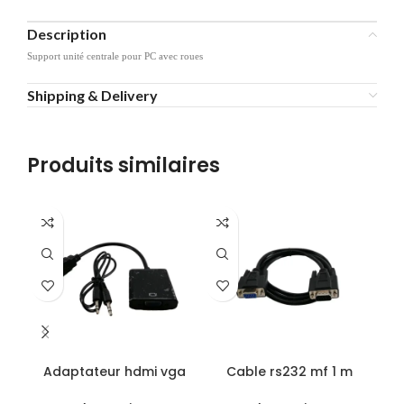
Description
Support unité centrale pour PC avec roues
Shipping & Delivery
Produits similaires
Adaptateur hdmi vga
Cable rs232 mf 1 m
D