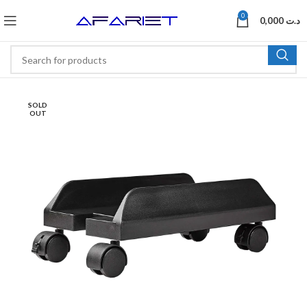
0
0,000
د.ت
SOLD
OUT