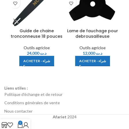
Guide de chaine
Lame de fauchage pour
Ou
tronconneuse 18 pouces
debrousailleuse
Outils agricloe
Outils agricloe
24,000
د.ت
12,000
د.ت
ACHETER - شراء
ACHETER - شراء
Liens utiles :
Politique d'échange et de retour
Conditions générales de vente
Nous contacter
Afariet
2024
0