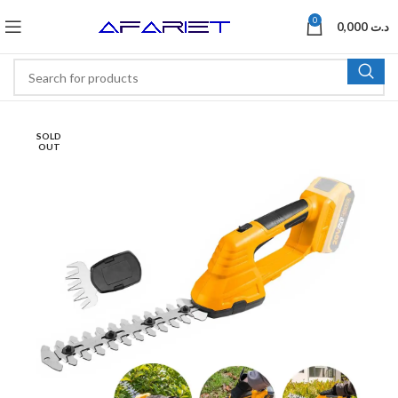
0
0,000
د.ت
SOLD
OUT