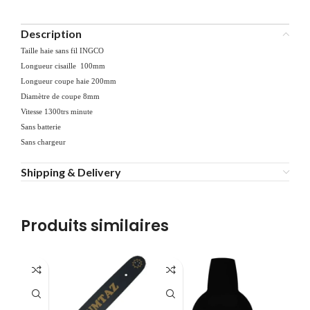
Description
Taille haie sans fil INGCO
Longueur cisaille 100mm
Longueur coupe haie 200mm
Diamètre de coupe 8mm
Vitesse 1300trs minute
Sans batterie
Sans chargeur
Shipping & Delivery
Produits similaires
-1