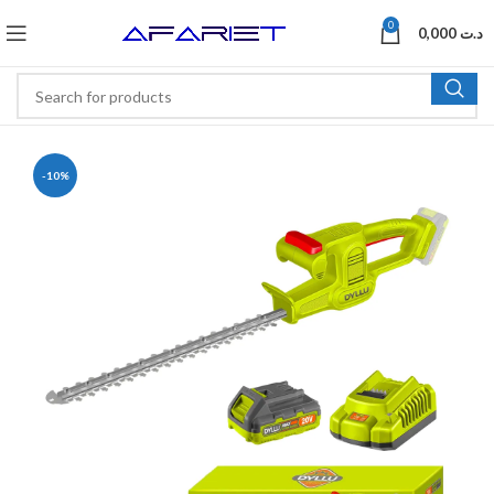
0
0,000
د.ت
-10%