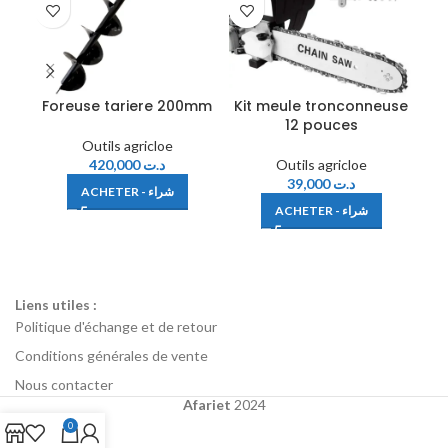
Foreuse tariere 200mm
Kit meule tronconneuse
Ou
12 pouces
Outils agricloe
420,000
د.ت
Outils agricloe
39,000
د.ت
ACHETER - شراء
ACHETER - شراء
Liens utiles :
Politique d'échange et de retour
Conditions générales de vente
Nous contacter
Afariet
2024
0