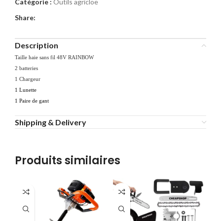
Catégorie :
Outils agricloe
Share:
Description
Taille haie sans fil 48V RAINBOW
2 batteries
1 Chargeur
1 Lunette
1 Paire de gant
Shipping & Delivery
Produits similaires
-1