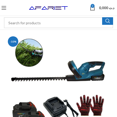
0
0,000
د.ت
-10%