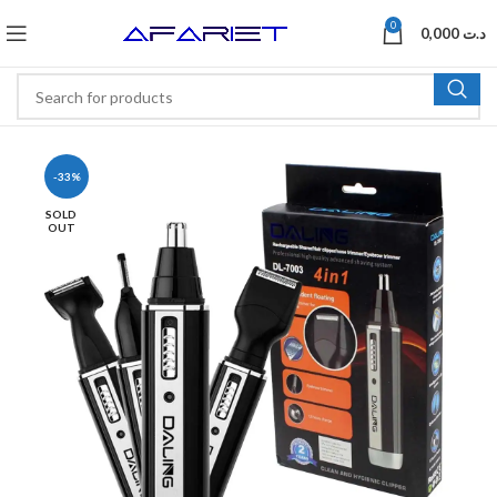
0
0,000
د.ت
-33%
SOLD
OUT