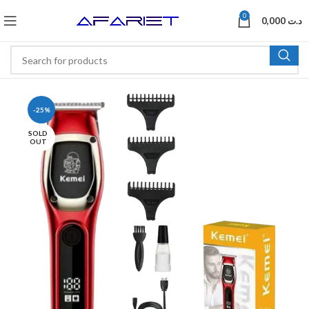
0
0,000
د.ت
-25%
SOLD
OUT