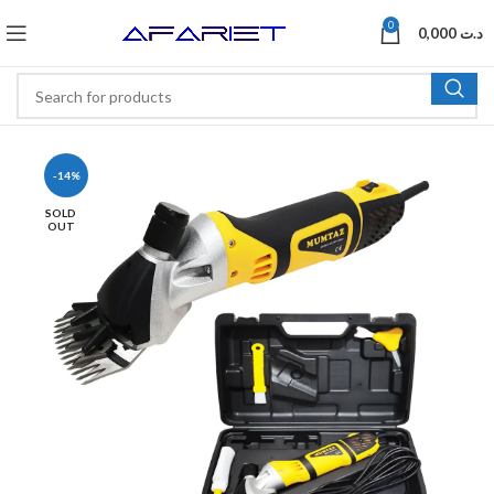
0
0,000
د.ت
-14%
SOLD
OUT