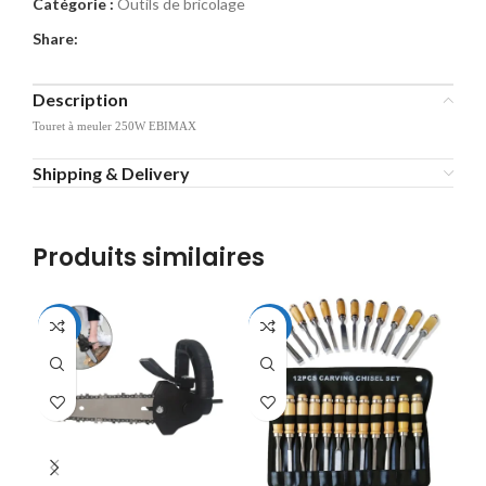
Catégorie :
Outils de bricolage
Share:
Description
Touret à meuler 250W EBIMAX
Shipping & Delivery
Produits similaires
-37%
-19%
-1