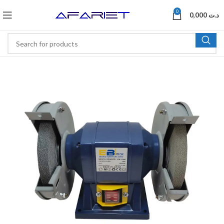
0
0,000
د.ت