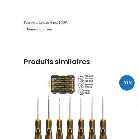
Tournevis isolants 6 pcs 1000V
6 Tournevis isolants
Produits similaires
-31%