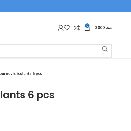
0
0,000
د.ت
ournevis isolants 6 pcs
lants 6 pcs