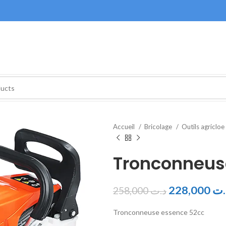
Accueil
Bricolage
Outils agricloe
Tronconneus
228,000
.ت
258,000
د.ت
Tronconneuse essence 52cc