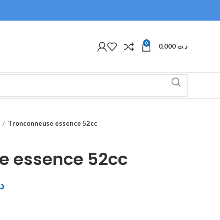
0
0,000
د.ت
Tronconneuse essence 52cc
e essence 52cc
د