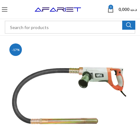
0
0,000
د.ت
-17%