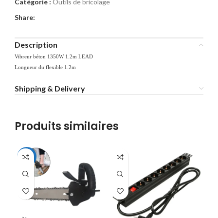
Catégorie :
Outils de bricolage
Share:
Description
Vibreur béton 1350W 1.2m LEAD
Longueur du flexible 1.2m
Shipping & Delivery
Produits similaires
-37%
-2