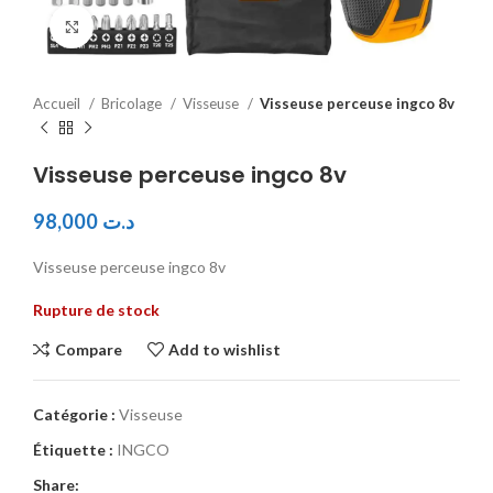
Click to enlarge
Accueil
Bricolage
Visseuse
Visseuse perceuse ingco 8v
Visseuse perceuse ingco 8v
98,000
د.ت
Visseuse perceuse ingco 8v
Rupture de stock
Compare
Add to wishlist
Catégorie :
Visseuse
Étiquette :
INGCO
Share: