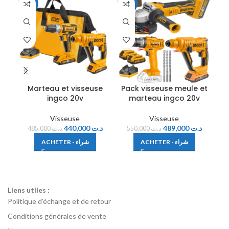
-9%
-11%
-1
Marteau et visseuse
Pack visseuse meule et
ingco 20v
marteau ingco 20v
Visseuse
Visseuse
440,000
د.ت
489,000
د.ت
485,000
د.ت
550,000
د.ت
ACHETER - شراء
ACHETER - شراء
Liens utiles :
Politique d'échange et de retour
Conditions générales de vente