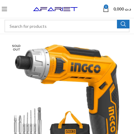
0
0,000
د.ت
SOLD
OUT