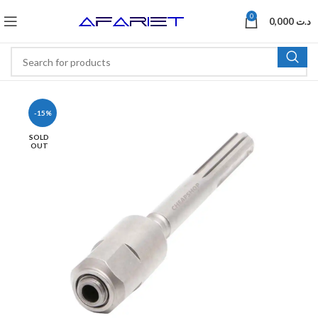
0
0,000
د.ت
-15%
SOLD
OUT