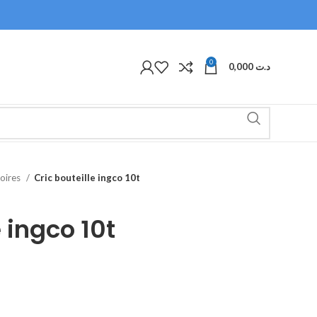
0
0,000
د.ت
oires
Cric bouteille ingco 10t
e ingco 10t