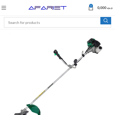
0
0,000
د.ت