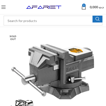
0
0,000
د.ت
SOLD
OUT