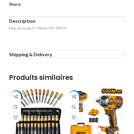
Share:
Description
Eteau de serrage 8″ 200mm 360° INGCO
Shipping & Delivery
Produits similaires
-19%
-10%
-2