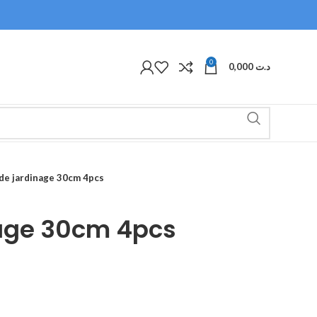
0
0,000
د.ت
 de jardinage 30cm 4pcs
nage 30cm 4pcs