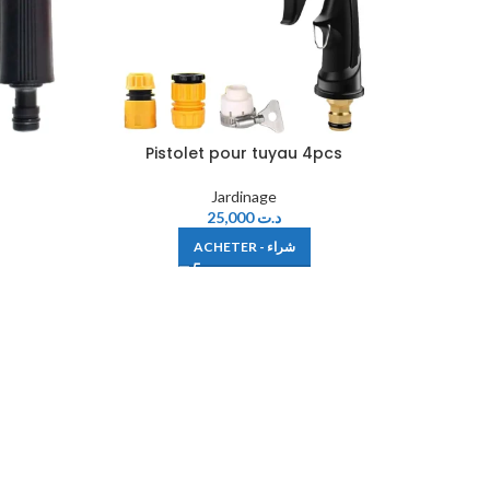
Pistolet pour tuyau 4pcs
Pisto
Jardinage
25,000
د.ت
ACHETER - شراء