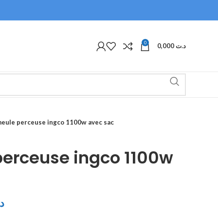
0
0,000
د.ت
meule perceuse ingco 1100w avec sac
perceuse ingco 1100w
د