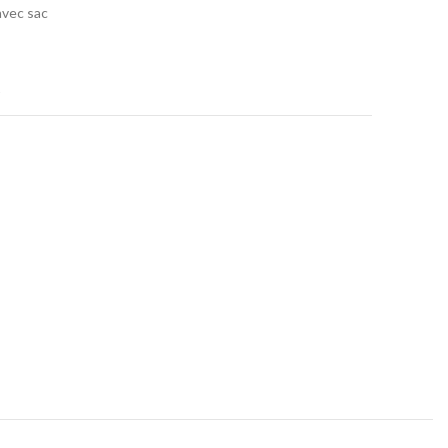
avec sac
t