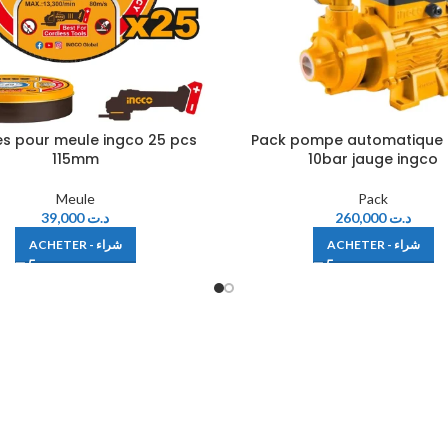
es pour meule ingco 25 pcs
Pack pompe automatique 
115mm
10bar jauge ingco
Meule
Pack
39,000
د.ت
260,000
د.ت
ACHETER - شراء
ACHETER - شراء