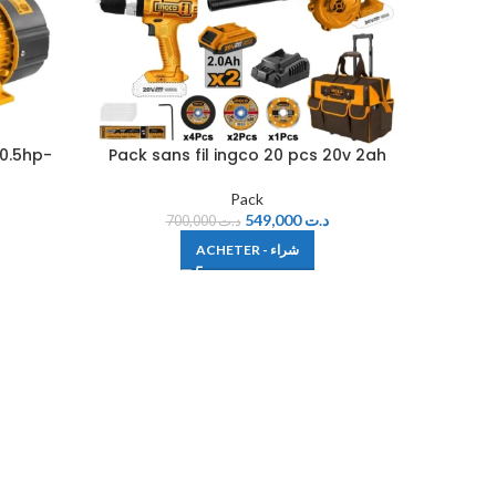
0.5hp-
Pack sans fil ingco 20 pcs 20v 2ah
Pack
Pack
549,000
د.ت
700,000
د.ت
ACHETER - شراء