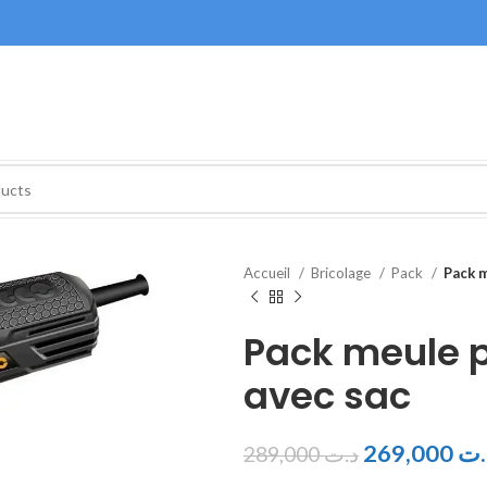
Accueil
Bricolage
Pack
Pack 
Pack meule 
avec sac
269,000
.ت
289,000
د.ت