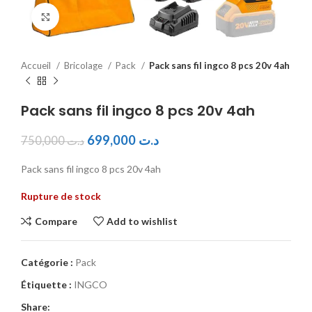
Click to enlarge
Accueil
Bricolage
Pack
Pack sans fil ingco 8 pcs 20v 4ah
Pack sans fil ingco 8 pcs 20v 4ah
699,000
د.ت
750,000
د.ت
Pack sans fil ingco 8 pcs 20v 4ah
Rupture de stock
Compare
Add to wishlist
Catégorie :
Pack
Étiquette :
INGCO
Share: