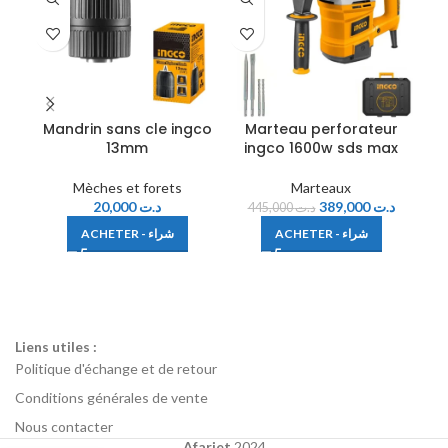
Mandrin sans cle ingco
Marteau perforateur
M
13mm
ingco 1600w sds max
Mèches et forets
Marteaux
20,000
د.ت
389,000
د.ت
445,000
د.ت
ACHETER - شراء
ACHETER - شراء
Liens utiles :
Politique d'échange et de retour
Conditions générales de vente
Nous contacter
Afariet
2024