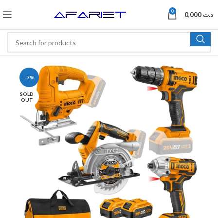
0
0,000
د.ت
-7%
SOLD
OUT