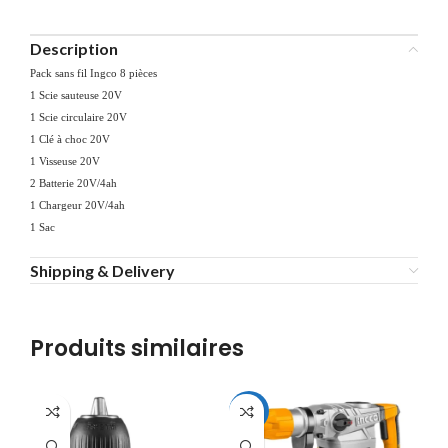
Description
Pack sans fil Ingco 8 pièces
1 Scie sauteuse 20V
1 Scie circulaire 20V
1 Clé à choc 20V
1 Visseuse 20V
2 Batterie 20V/4ah
1 Chargeur 20V/4ah
1 Sac
Shipping & Delivery
Produits similaires
-13%
-1