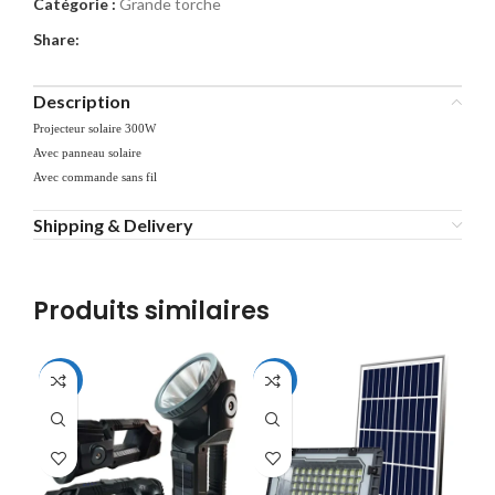
Catégorie :
Grande torche
Share:
Description
Projecteur solaire 300W
Avec panneau solaire
Avec commande sans fil
Shipping & Delivery
Produits similaires
-34%
-20%
-3