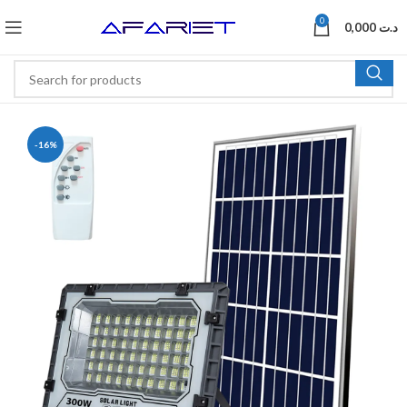
0
0,000
د.ت
-16%