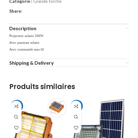
Catégorie :
Grande torche
Share:
Description
Projecteur solaire 500W
Avec panneau solaire
Avec commande sans fil
Shipping & Delivery
Produits similaires
-39%
-16%
-3