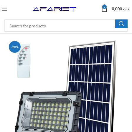
0
0,000
د.ت
-20%