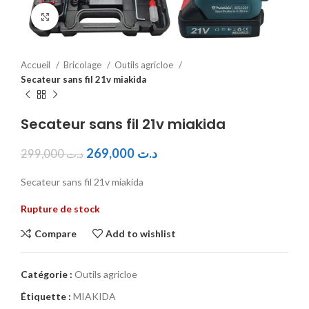
Click to enlarge
Accueil
Bricolage
Outils agricloe
Secateur sans fil 21v miakida
Secateur sans fil 21v miakida
269,000
د.ت
299,000
د.ت
Secateur sans fil 21v miakida
Rupture de stock
Compare
Add to wishlist
Catégorie :
Outils agricloe
Étiquette :
MIAKIDA