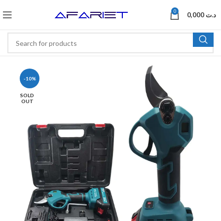
0
0,000
د.ت
-10%
SOLD
OUT