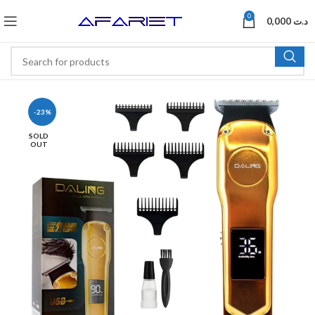
0
0,000
د.ت
-23%
SOLD
OUT