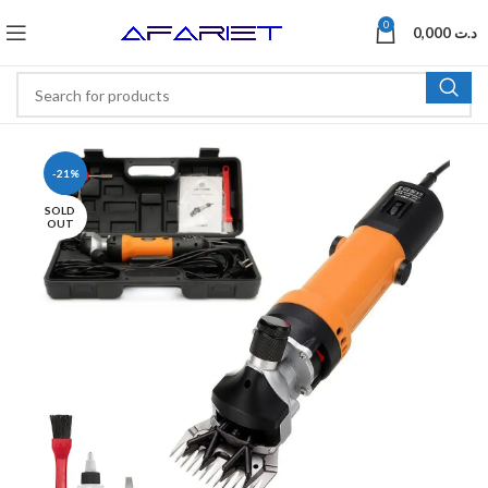
0
0,000
د.ت
-21%
SOLD
OUT