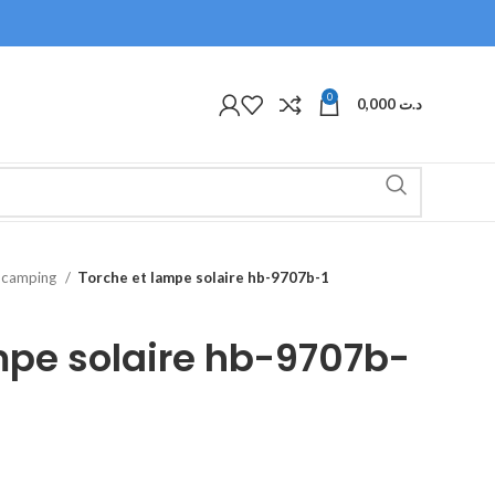
0
0,000
د.ت
e camping
Torche et lampe solaire hb-9707b-1
mpe solaire hb-9707b-