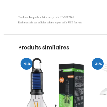
Torche et lampe de solaire hurry bolt HB-9707B-1
Rechargeable par cellules solaire et par cable USB fournis
Produits similaires
-41%
-31%