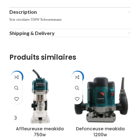
Description
Scie circulaire 550W Schwartzmann
Shipping & Delivery
Produits similaires
-14%
-7%
-1
Affleureuse meakida
Defonceuse meakida
750w
1200w