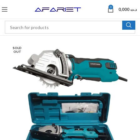
0
0,000
د.ت
SOLD
OUT