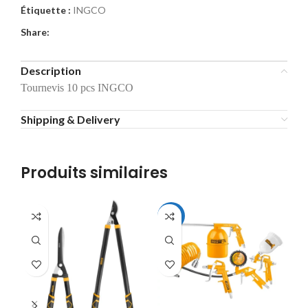
Étiquette :
INGCO
Share:
Description
Tournevis 10 pcs INGCO
Shipping & Delivery
Produits similaires
-29%
-1