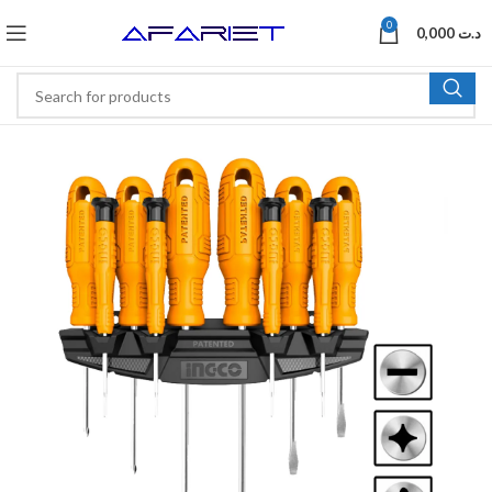
0
0,000
د.ت